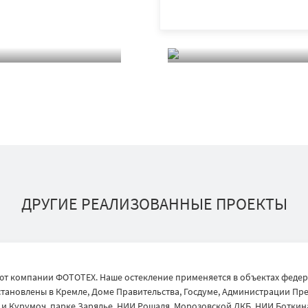
ДРУГИЕ РЕАЛИЗОВАННЫЕ ПРОЕКТЫ
т компании ФОТОТЕХ. Наше остекление применяется в объектах федер
тановлены в Кремле, Доме Правительства, Госдуме, Администрации През
 Курумоч, парке Зарядье, НИИ Рошаля, Морозовской ДКБ, НИИ Боткина