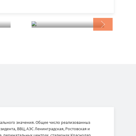
ального значения. Общее число реализованныз
идента, ВВЦ, АЭС Ленинградская, Ростовская и
, перинатальных центрах, стадионах Краснодар,