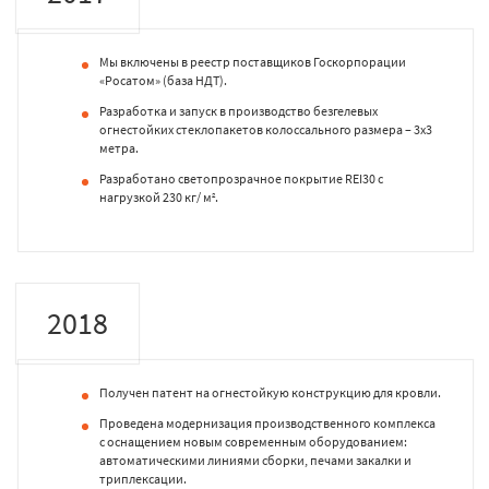
Мы включены в реестр поставщиков Госкорпорации
«Росатом» (база НДТ).
Разработка и запуск в производство безгелевых
огнестойких стеклопакетов колоссального размера – 3х3
метра.
Разработано светопрозрачное покрытие REI30 c
нагрузкой 230 кг/ м
.
2
2018
Получен патент на огнестойкую конструкцию для кровли.
Проведена модернизация производственного комплекса
с оснащением новым современным оборудованием:
автоматическими линиями сборки, печами закалки и
триплексации.