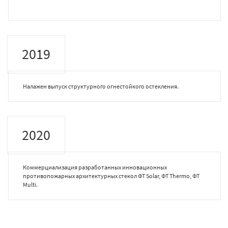
2019
Налажен выпуск структурного огнестойкого остекления.
2020
Коммерциализация разработанных инновационных
противопожарных архитектурных стекол ФТ Solar, ФТ Thermo, ФТ
Multi.