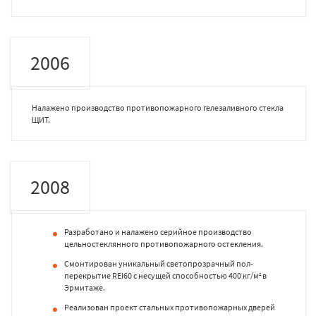
2006
Налажено производство противопожарного гелезаливного стекла
ЩИТ.
2008
Разработано и налажено серийное производство
цельностеклянного противопожарного остекления.
Смонтирован уникальный светопрозрачный пол-
перекрытие REI60 с несущей способностью 400 кг/м
в
2
Эрмитаже.
Реализован проект стальных противопожарных дверей