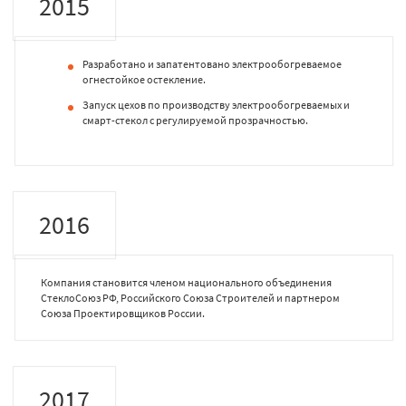
2015
Разработано и запатентовано электрообогреваемое
огнестойкое остекление.
Запуск цехов по производству электрообогреваемых и
смарт-стекол с регулируемой прозрачностью.
2016
Компания становится членом национального объединения
СтеклоСоюз РФ, Российского Союза Строителей и партнером
Союза Проектировщиков России.
2017