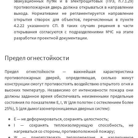
эвакуационных путях и в электрощитовых (ПУЭ, п.7.1.29)
противопожарная дверь должна открываться в направлении
выхода. Нормативами не регламентируется направление
открытия створок для объектов, перечисленных в пункте
4.2.22 указанного СП. В таких случаях решения в части
открывания согласуются с подразделениями МЧС на этапе
разработки проектной документации.
Предел огнестойкости
Предел огнестойкости — важнейшая характеристика
противопожарных дверей, определяющая, сколько минут
конструкции смогут противостоять воздействию открытого огня и
высоких температур.
Независимо от интенсивности пожара они
должны заданное время обеспечивать неизменными предельные
состояния по показателям Е, I, W (для полотен с остеклением более
25%), S (для дымогазонепроницаемых дверных систем):
E — не деформироваться, сохранять целостность;
I — сохранять теплоизолирующую способность, не
нагреваться со стороны, противоположной пожару;
W — препятствовать теплопередаче в изолируемое