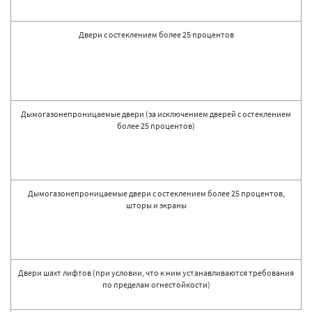
Двери с остеклением более 25 процентов
Дымогазонепроницаемые двери (за исключением дверей с остеклением
более 25 процентов)
Дымогазонепроницаемые двери с остеклением более 25 процентов,
шторы и экраны
Двери шахт лифтов (при условии, что к ним устанавливаются требования
по пределам огнестойкости)