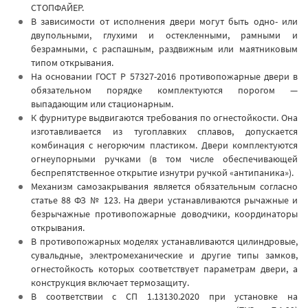
СТОПФАЙЕР.
В зависимости от исполнения двери могут быть одно- или
двупольными, глухими и остекленными, рамными и
безрамными, с распашным, раздвижным или маятниковым
типом открывания.
На основании ГОСТ Р 57327-2016 противопожарные двери в
обязательном порядке комплектуются порогом —
выпадающим или стационарным.
К фурнитуре выдвигаются требования по огнестойкости. Она
изготавливается из тугоплавких сплавов, допускается
комбинация с негорючим пластиком. Двери комплектуются
огнеупорными ручками (в том числе обеспечивающей
беспрепятственное открытие изнутри ручкой «антипаника»).
Механизм самозакрывания является обязательным согласно
статье 88 ФЗ № 123. На двери устанавливаются рычажные и
безрычажные противопожарные доводчики, координаторы
открывания.
В противопожарных моделях устанавливаются цилиндровые,
сувальдные, электромеханические и другие типы замков,
огнестойкость которых соответствует параметрам двери, а
конструкция включает термозащиту.
В соответствии с СП 1.13130.2020 при установке на